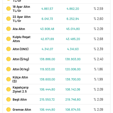
TL/Gr
18 Ayar Altın
4.861,57
4.862,20
% 2,59
TL/Gr
22 Ayar Altın
6.041,73
6.252,94
% 2,60
TL/Gr
Ata Altın
43.908,48
45.014,80
% 2,09
Kulplu Reşat
42.871,69
43.485,20
% 2,68
Altını
Altın (ONS)
4.341,07
4.341,63
% 2,39
Altın ($/kg)
138.886,00
138.903,00
% 2,40
Altın (€/kg)
119.933,00
120.006,00
% 1,86
Külçe Altın
138.600,00
138.700,00
% 1,99
($)
Kapalıçarşı
106.444,80
108.142,06
% 2,09
Ziynet 2.5
Beşli Altın
215.550,72
219.746,80
% 2,09
Gremse Altın
106.444,80
108.874,55
% 2,09