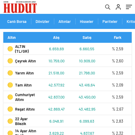
Canlı Borsa
Dövizler
Altınlar
Hisseler
Pariteler
Krit
Altın
Alış
Satış
Fark
ALTIN
6.659,69
6.660,55
% 2,59
(TL/GR)
Çeyrek Altın
10.759,00
10.909,00
% 2,60
Yarım Altın
21.518,00
21.798,00
% 2,59
Tam Altın
42.577,92
43.416,64
% 2,09
Cumhuriyet
42.837,00
43.450,00
% 2,59
Altını
Reşat Altını
42.869,47
43.482,95
% 2,67
22 Ayar
6.048,91
6.099,63
% 2,83
Bilezik
14 Ayar Altın
3.629,22
4.837,67
% 2,32