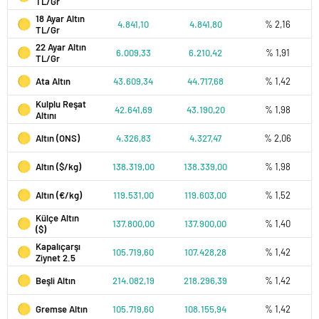
TL/Gr
18 Ayar Altın
4.841,10
4.841,80
% 2,16
TL/Gr
22 Ayar Altın
6.009,33
6.210,42
% 1,91
TL/Gr
Ata Altın
43.609,34
44.717,68
% 1,42
Kulplu Reşat
42.641,69
43.190,20
% 1,98
Altını
Altın (ONS)
4.326,83
4.327,47
% 2,06
Altın ($/kg)
138.319,00
138.339,00
% 1,98
Altın (€/kg)
119.531,00
119.603,00
% 1,52
Külçe Altın
137.800,00
137.900,00
% 1,40
($)
Kapalıçarşı
105.719,60
107.428,28
% 1,42
Ziynet 2.5
Beşli Altın
214.082,19
218.296,39
% 1,42
Gremse Altın
105.719,60
108.155,94
% 1,42