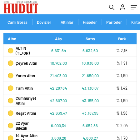
Canlı Borsa
Dövizler
Altınlar
Hisseler
Pariteler
Krit
Altın
Alış
Satış
Fark
ALTIN
6.631,64
6.632,60
% 2,16
(TL/GR)
Çeyrek Altın
10.702,00
10.836,00
% 1,91
Yarım Altın
21.403,00
21.650,00
% 1,90
Tam Altın
42.287,84
43.130,07
% 1,42
Cumhuriyet
42.607,00
43.155,00
% 1,90
Altını
Reşat Altını
42.639,47
43.187,95
% 1,98
22 Ayar
6.000,34
6.052,86
% 2,04
Bilezik
14 Ayar Altın
3.609,28
4.808,27
% 1,70