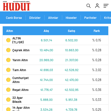
Canlı Borsa
Dövizler
Altınlar
Hisseler
Pariteler
Krit
Altın
Alış
Satış
Fark
ALTIN
6.501,14
6.502,00
% 0,15
(TL/GR)
Çeyrek Altın
10.484,00
10.663,00
% 0,28
Yarım Altın
20.969,00
21.307,00
% 0,28
Tam Altın
41.696,03
42.526,92
% 2,02
Cumhuriyet
41.744,00
42.470,00
% 0,28
Altını
Reşat Altını
41.776,47
42.502,95
% 0,36
22 Ayar
5.888,00
5.951,38
% 0,33
Bilezik
14 Ayar Altın
3.534,26
4.739,78
% 0,25