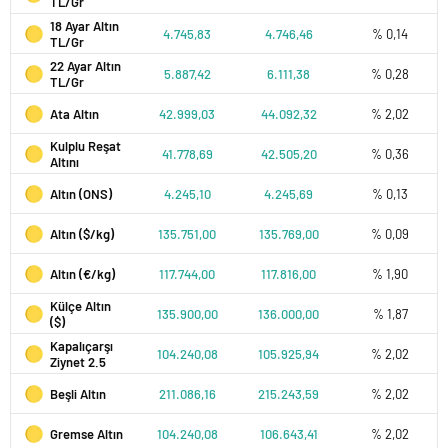
TL/Gr
18 Ayar Altın
4.745,83
4.746,46
% 0,14
TL/Gr
22 Ayar Altın
5.887,42
6.111,38
% 0,28
TL/Gr
Ata Altın
42.999,03
44.092,32
% 2,02
Kulplu Reşat
41.778,69
42.505,20
% 0,36
Altını
Altın (ONS)
4.245,10
4.245,69
% 0,13
Altın ($/kg)
135.751,00
135.769,00
% 0,09
Altın (€/kg)
117.744,00
117.816,00
% 1,90
Külçe Altın
135.900,00
136.000,00
% 1,87
($)
Kapalıçarşı
104.240,08
105.925,94
% 2,02
Ziynet 2.5
Beşli Altın
211.086,16
215.243,59
% 2,02
Gremse Altın
104.240,08
106.643,41
% 2,02