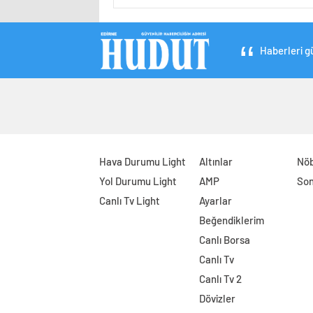
Haberleri gü
Hava Durumu Light
Altınlar
Nöb
Yol Durumu Light
AMP
Son
Canlı Tv Light
Ayarlar
Beğendiklerim
Canlı Borsa
Canlı Tv
Canlı Tv 2
Dövizler