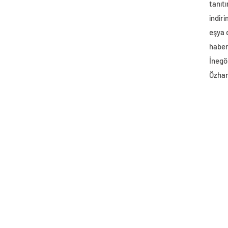
tanıtı
indir
eşya
haber 
İnegö
Özhan