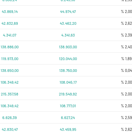
43.869,14
44.974,47
% 2,0
42.832,69
43.462,20
% 2,6
4.341,07
4.341,63
% 2,3
138.886,00
138.903,00
% 2,4
119.973,00
120.044,00
% 1,89
138.650,00
138.750,00
% 0,0
106.349,42
108.045,17
% 2,0
215.357,58
219.549,92
% 2,0
106.349,42
108.777,01
% 2,0
6.626,39
6.627,24
% 2,5
42.830,47
43.459,95
% 2,6