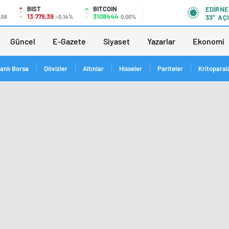
BIST
BITCOIN
EDIRNE
13.779,39
3108444
,59
-0,14%
0,00%
33°
AÇI
Güncel
E-Gazete
Siyaset
Yazarlar
Ekonomi
anlı Borsa
Dövizler
Altınlar
Hisseler
Pariteler
Kritoparal