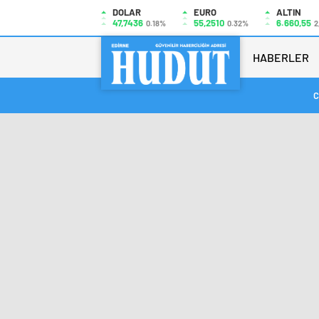
DOLAR
EURO
ALTIN
47,7436
55,2510
6.660,55
0.18%
0.32%
2
HABERLER
C