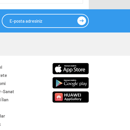
el
zete
omi
r-Sanat
 İlan
lar
k