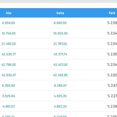
Alış
Satış
Fark
6.659,69
6.660,55
% 2,5
10.749,00
10.903,00
% 2,5
21.499,00
21.787,00
% 2,5
42.539,77
43.377,74
% 2,0
42.798,00
43.427,00
% 2,5
42.830,47
43.459,95
% 2,6
6.055,90
6.089,87
% 2,67
3.625,84
4.835,35
% 2,27
4.861,57
4.862,20
% 2,5
6.036,24
6.249,58
% 2,5