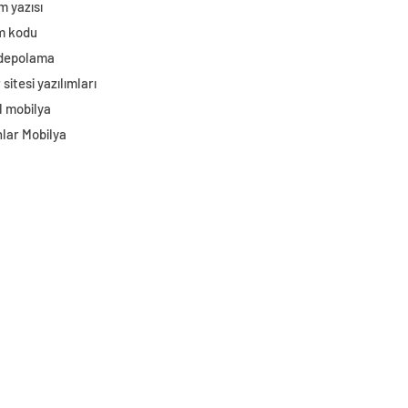
m yazısı
im kodu
 depolama
sitesi yazılımları
l mobilya
lar Mobilya