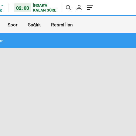
İMSAK'A
02:00
KALAN SÜRE
K
Spor
Sağlık
Resmi İlan
ar