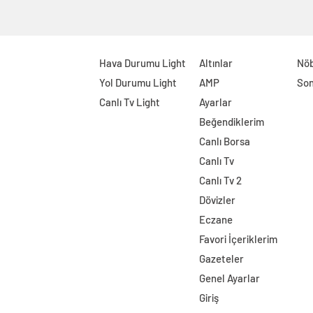
Hava Durumu Light
Altınlar
Nöb
Yol Durumu Light
AMP
Son
Canlı Tv Light
Ayarlar
Beğendiklerim
Canlı Borsa
Canlı Tv
Canlı Tv 2
Dövizler
Eczane
Favori İçeriklerim
Gazeteler
Genel Ayarlar
Giriş