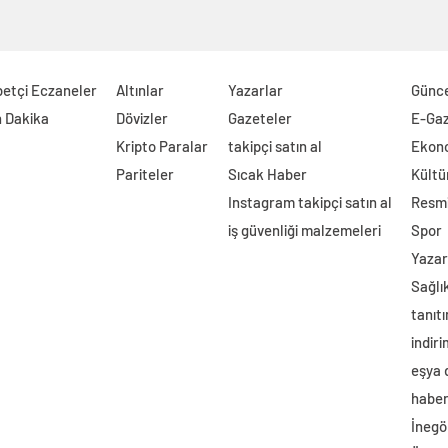
etçi Eczaneler
Altınlar
Yazarlar
Günc
 Dakika
Dövizler
Gazeteler
E-Ga
Kripto Paralar
takipçi satın al
Ekon
Pariteler
Sıcak Haber
Kültü
Instagram takipçi satın al
Resmi
iş güvenliği malzemeleri
Spor
Yazar
Sağlı
tanıtı
indir
eşya
haber 
İnegö