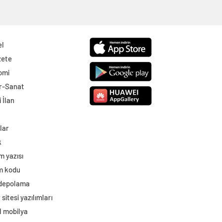
el
zete
omi
r-Sanat
 İlan
lar
k
m yazısı
im kodu
 depolama
sitesi yazılımları
l mobilya