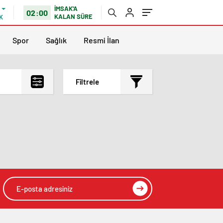
İMSAK'A
02:00
KALAN SÜRE
K
Spor
Sağlık
Resmi İlan
Filtrele
En çok okunanlar
En az okunanlar
Yorum Sayısına Göre
En yeniler
En eskiler