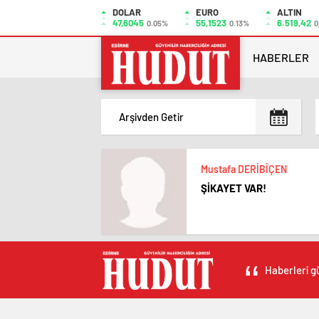
DOLAR
EURO
ALTIN
47,6045
55,1523
6.519,42
0.05%
0.13%
0
HABERLER
Mustafa DERİBİÇEN
ŞİKAYET VAR!
Haberleri gü