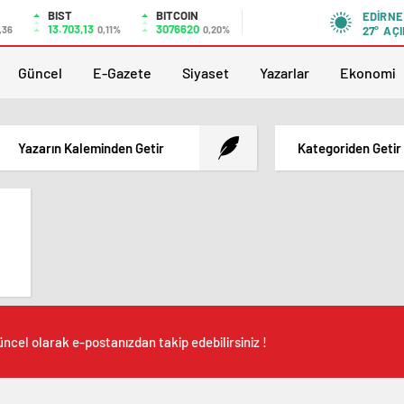
BIST
BITCOIN
EDIRNE
13.703,13
3076620
,36
0,11%
0,20%
27°
AÇI
Güncel
E-Gazete
Siyaset
Yazarlar
Ekonomi
Yazarın Kaleminden Getir
Kategoriden Getir
ncel olarak e-postanızdan takip edebilirsiniz !