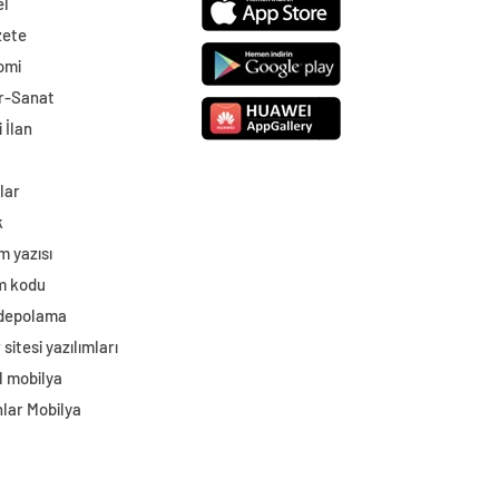
el
zete
omi
r-Sanat
 İlan
lar
k
m yazısı
im kodu
 depolama
sitesi yazılımları
l mobilya
lar Mobilya