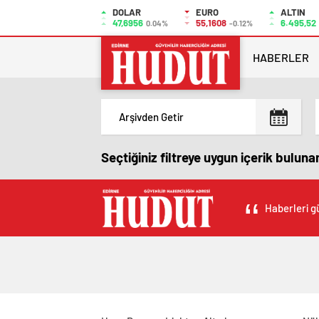
DOLAR
EURO
ALTIN
47,6956
55,1608
6.495,52
0.04%
-0.12%
HABERLER
Seçtiğiniz filtreye uygun içerik bulun
Haberleri gü