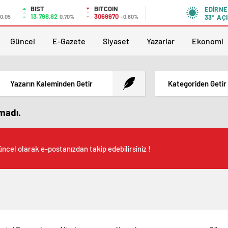
BIST
BITCOIN
EDIRNE
13.798,82
3069970
0,05
0,70%
-0,60%
33°
AÇI
Güncel
E-Gazete
Siyaset
Yazarlar
Ekonomi
Yazarın Kaleminden Getir
Kategoriden Getir
amadı.
ncel olarak e-postanızdan takip edebilirsiniz !