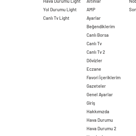
Hava Durumu Light
Altınlar
Nöb
Yol Durumu Light
AMP
Son
Canlı Tv Light
Ayarlar
Beğendiklerim
Canlı Borsa
Canlı Tv
Canlı Tv 2
Dövizler
Eczane
Favori İçeriklerim
Gazeteler
Genel Ayarlar
Giriş
Hakkımızda
Hava Durumu
Hava Durumu 2