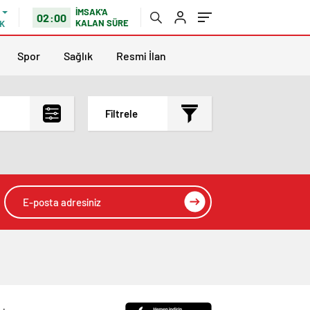
İMSAK'A
02:00
KALAN SÜRE
K
Spor
Sağlık
Resmi İlan
Filtrele
En çok okunanlar
En az okunanlar
Yorum Sayısına Göre
En yeniler
En eskiler