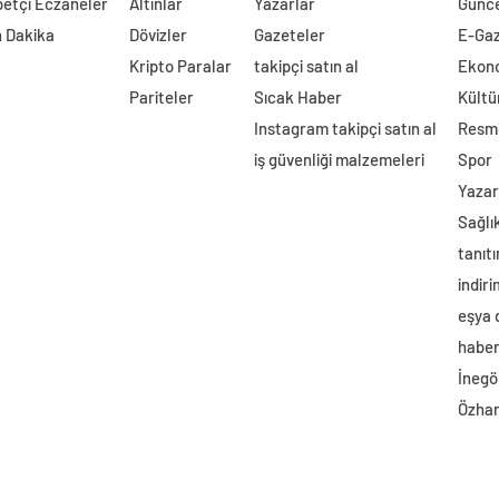
etçi Eczaneler
Altınlar
Yazarlar
Günc
 Dakika
Dövizler
Gazeteler
E-Ga
Kripto Paralar
takipçi satın al
Ekon
Pariteler
Sıcak Haber
Kültü
Instagram takipçi satın al
Resmi
iş güvenliği malzemeleri
Spor
Yazar
Sağlı
tanıtı
indir
eşya
haber 
İnegö
Özhan