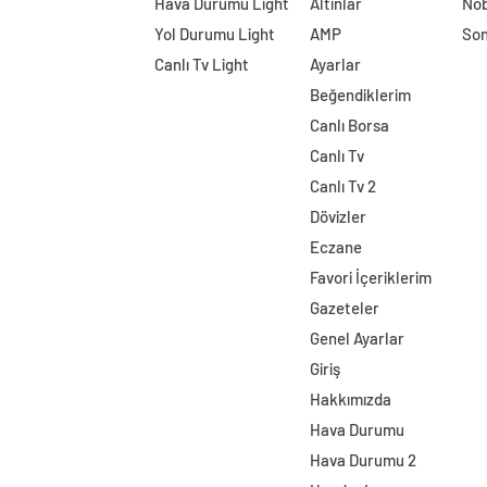
Hava Durumu Light
Altınlar
Nöb
Yol Durumu Light
AMP
Son
Canlı Tv Light
Ayarlar
Beğendiklerim
Canlı Borsa
Canlı Tv
Canlı Tv 2
Dövizler
Eczane
Favori İçeriklerim
Gazeteler
Genel Ayarlar
Giriş
Hakkımızda
Hava Durumu
Hava Durumu 2