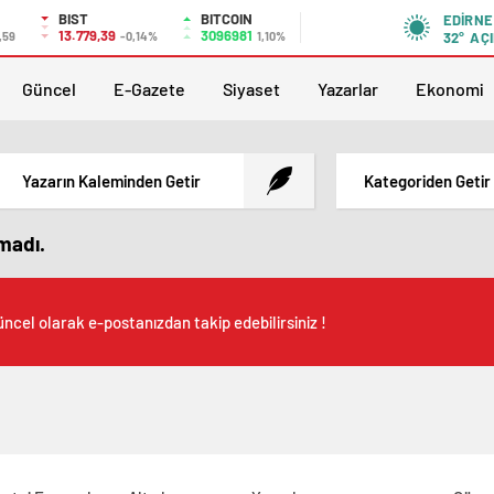
BIST
BITCOIN
EDIRNE
13.779,39
3096981
,59
-0,14%
1,10%
32°
AÇI
Güncel
E-Gazete
Siyaset
Yazarlar
Ekonomi
Yazarın Kaleminden Getir
Kategoriden Getir
amadı.
ncel olarak e-postanızdan takip edebilirsiniz !