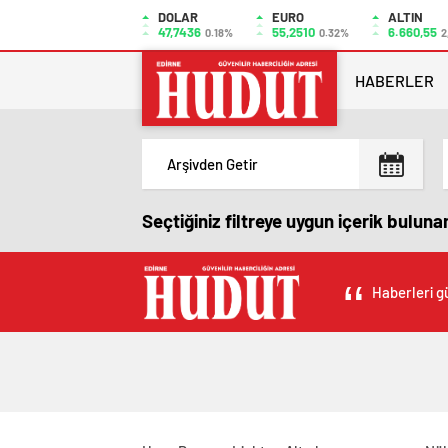
DOLAR
EURO
ALTIN
47,7436
55,2510
6.660,55
0.18%
0.32%
2
HABERLER
Seçtiğiniz filtreye uygun içerik bulun
Haberleri gü