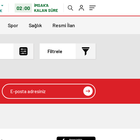
İMSAK'A
02:00
KALAN SÜRE
K
Spor
Sağlık
Resmi İlan
Filtrele
En çok okunanlar
En az okunanlar
Yorum Sayısına Göre
En yeniler
En eskiler