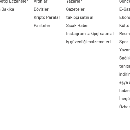
etçi Eczaneler
Altınlar
Yazarlar
Günc
 Dakika
Dövizler
Gazeteler
E-Ga
Kripto Paralar
takipçi satın al
Ekon
Pariteler
Sıcak Haber
Kültü
Instagram takipçi satın al
Resmi
iş güvenliği malzemeleri
Spor
Yazar
Sağlı
tanıtı
indir
eşya
haber 
İnegö
Özhan