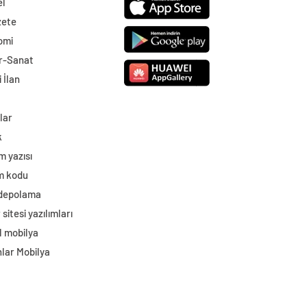
el
zete
omi
r-Sanat
 İlan
lar
k
m yazısı
im kodu
 depolama
sitesi yazılımları
l mobilya
lar Mobilya