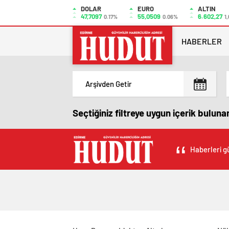
DOLAR
EURO
ALTIN
47,7097
55,0509
6.602,27
0.17%
0.06%
1
HABERLER
Seçtiğiniz filtreye uygun içerik bulun
Haberleri gü