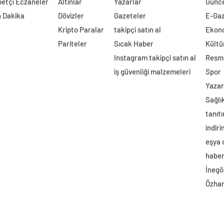
etçi Eczaneler
Altınlar
Yazarlar
Günc
 Dakika
Dövizler
Gazeteler
E-Ga
Kripto Paralar
takipçi satın al
Ekon
Pariteler
Sıcak Haber
Kültü
Instagram takipçi satın al
Resmi
iş güvenliği malzemeleri
Spor
Yazar
Sağlı
tanıtı
indir
eşya
haber 
İnegö
Özhan