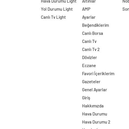
Hava Durumu Light
Altınlar
Nöb
Yol Durumu Light
AMP
Son
Canlı Tv Light
Ayarlar
Beğendiklerim
Canlı Borsa
Canlı Tv
Canlı Tv 2
Dövizler
Eczane
Favori İçeriklerim
Gazeteler
Genel Ayarlar
Giriş
Hakkımızda
Hava Durumu
Hava Durumu 2