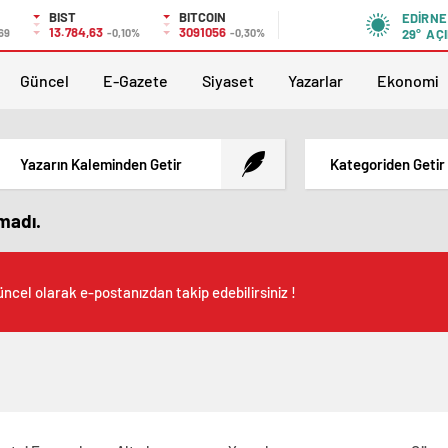
BIST
BITCOIN
EDIRNE
13.784,63
3091056
,69
-0,10%
-0,30%
29°
AÇI
Güncel
E-Gazete
Siyaset
Yazarlar
Ekonomi
Yazarın Kaleminden Getir
Kategoriden Getir
amadı.
ncel olarak e-postanızdan takip edebilirsiniz !