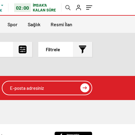
İMSAK'A
02:00
KALAN SÜRE
K
Spor
Sağlık
Resmi İlan
Filtrele
En çok okunanlar
En az okunanlar
Yorum Sayısına Göre
En yeniler
En eskiler