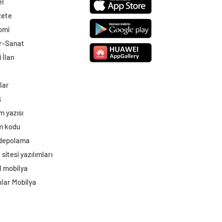
el
zete
omi
r-Sanat
 İlan
lar
k
m yazısı
im kodu
 depolama
sitesi yazılımları
l mobilya
lar Mobilya