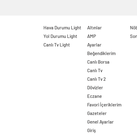
Hava Durumu Light
Altınlar
Nöb
Yol Durumu Light
AMP
Son
Canlı Tv Light
Ayarlar
Beğendiklerim
Canlı Borsa
Canlı Tv
Canlı Tv 2
Dövizler
Eczane
Favori İçeriklerim
Gazeteler
Genel Ayarlar
Giriş