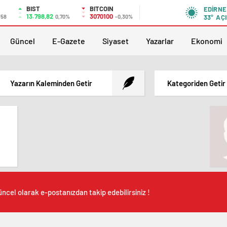
BIST
BITCOIN
EDIRNE
13.798,82
3070100
,58
0,70%
-0,30%
33°
AÇI
Güncel
E-Gazete
Siyaset
Yazarlar
Ekonomi
Yazarın Kaleminden Getir
Kategoriden Getir
ncel olarak e-postanızdan takip edebilirsiniz !