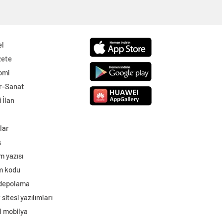
el
zete
omi
r-Sanat
 İlan
lar
k
m yazısı
im kodu
 depolama
sitesi yazılımları
l mobilya