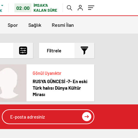
İMSAK'A
02:00
KALAN SÜRE
K
Spor
Sağlık
Resmi İlan
Filtrele
En çok okunanlar
Gönül Uyanıktır
En az okunanlar
RUSYA GÜNCESİ -7- En eski
Yorum Sayısına Göre
Türk halısı Dünya Kültür
En yeniler
Mirası
En eskiler