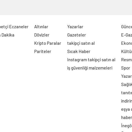
etçi Eczaneler
Altınlar
Yazarlar
Günc
 Dakika
Dövizler
Gazeteler
E-Ga
Kripto Paralar
takipçi satın al
Ekon
Pariteler
Sıcak Haber
Kültü
Instagram takipçi satın al
Resmi
iş güvenliği malzemeleri
Spor
Yazar
Sağlı
tanıtı
indir
eşya
haber 
İnegö