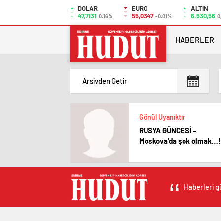
DOLAR
EURO
ALTIN
47,7131
55,0347
6.530,56
0.16%
-0.01%
0
HABERLER
Gönül Uyanıktır
RUSYA GÜNCESİ –
Moskova’da şok olmak…!
Haberleri gü