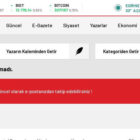
BIST
BITCOIN
EDIRNE
13.778,14
3071167
,57
0,55%
0,70%
33°
AÇI
Güncel
E-Gazete
Siyaset
Yazarlar
Ekonomi
Yazarın Kaleminden Getir
Kategoriden Getir
amadı.
ncel olarak e-postanızdan takip edebilirsiniz !