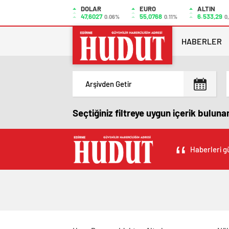
DOLAR
EURO
ALTIN
47,6027
55,0768
6.533,29
0.06%
0.11%
0
HABERLER
Seçtiğiniz filtreye uygun içerik bulun
Haberleri gü