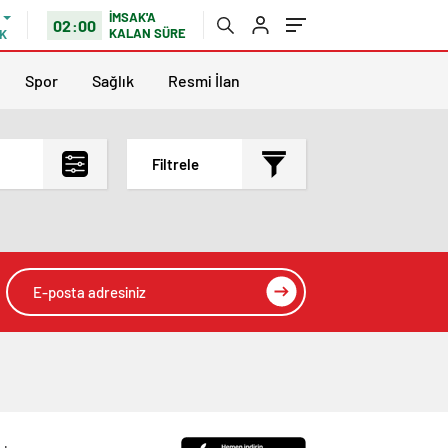
İMSAK'A
02:00
KALAN SÜRE
K
Spor
Sağlık
Resmi İlan
Filtrele
En çok okunanlar
En az okunanlar
Yorum Sayısına Göre
En yeniler
En eskiler