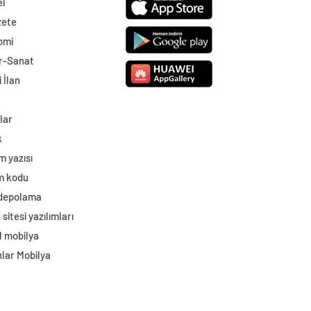
el
zete
omi
r-Sanat
 İlan
lar
k
m yazısı
im kodu
 depolama
sitesi yazılımları
l mobilya
lar Mobilya