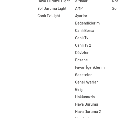
Hava Durumu Light
Altınlar
Nöb
Yol Durumu Light
AMP
Son
Canlı Tv Light
Ayarlar
Beğendiklerim
Canlı Borsa
Canlı Tv
Canlı Tv 2
Dövizler
Eczane
Favori İçeriklerim
Gazeteler
Genel Ayarlar
Giriş
Hakkımızda
Hava Durumu
Hava Durumu 2