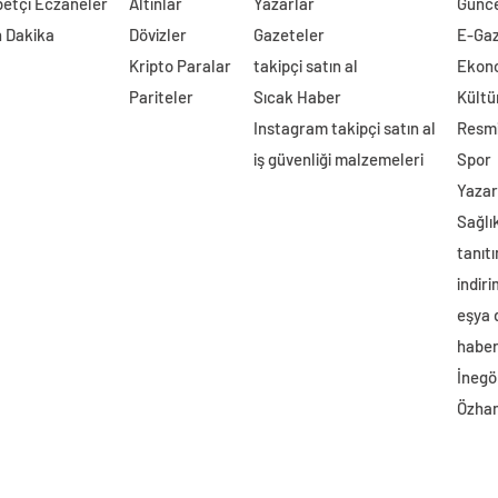
etçi Eczaneler
Altınlar
Yazarlar
Günc
 Dakika
Dövizler
Gazeteler
E-Ga
Kripto Paralar
takipçi satın al
Ekon
Pariteler
Sıcak Haber
Kültü
Instagram takipçi satın al
Resmi
iş güvenliği malzemeleri
Spor
Yazar
Sağlı
tanıtı
indir
eşya
haber 
İnegö
Özhan