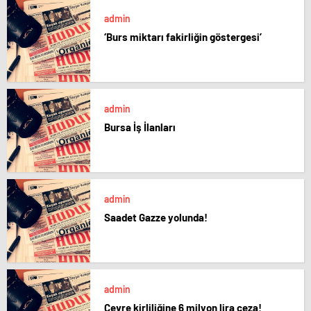
admin
‘Burs miktarı fakirliğin göstergesi’
admin
Bursa İş İlanları
admin
Saadet Gazze yolunda!
admin
Çevre kirliliğine 6 milyon lira ceza!