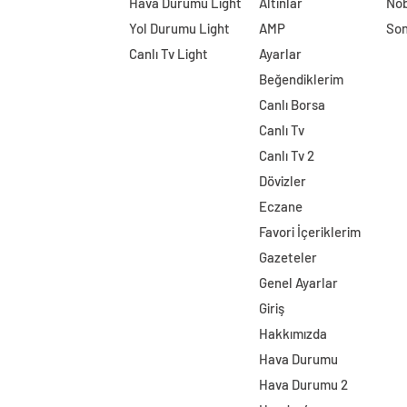
Hava Durumu Light
Altınlar
Nöb
Yol Durumu Light
AMP
Son
Canlı Tv Light
Ayarlar
Beğendiklerim
Canlı Borsa
Canlı Tv
Canlı Tv 2
Dövizler
Eczane
Favori İçeriklerim
Gazeteler
Genel Ayarlar
Giriş
Hakkımızda
Hava Durumu
Hava Durumu 2