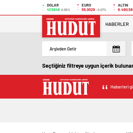
DOLAR
EURO
ALTIN
47,5946
55,0029
6.490,58
0.05%
-0.07%
HABERLER
Seçtiğiniz filtreye uygun içerik bulun
Haberleri gü