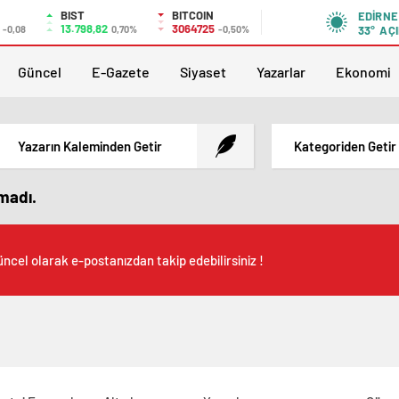
BIST
BITCOIN
EDIRNE
13.798,82
3064725
-0,08
0,70%
-0,50%
33°
AÇI
Güncel
E-Gazete
Siyaset
Yazarlar
Ekonomi
Yazarın Kaleminden Getir
Kategoriden Getir
amadı.
ncel olarak e-postanızdan takip edebilirsiniz !