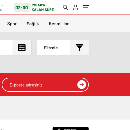
İMSAK'A
02:00
KALAN SÜRE
K
Spor
Sağlık
Resmi İlan
Filtrele
En çok okunanlar
En az okunanlar
Yorum Sayısına Göre
En yeniler
En eskiler