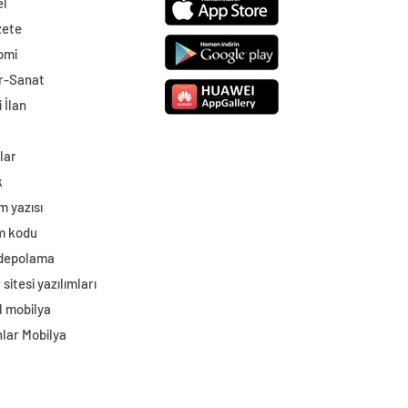
el
zete
omi
r-Sanat
 İlan
lar
k
m yazısı
im kodu
 depolama
sitesi yazılımları
l mobilya
lar Mobilya