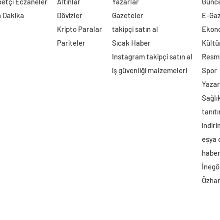
etçi Eczaneler
Altınlar
Yazarlar
Günc
 Dakika
Dövizler
Gazeteler
E-Ga
Kripto Paralar
takipçi satın al
Ekon
Pariteler
Sıcak Haber
Kültü
Instagram takipçi satın al
Resmi
iş güvenliği malzemeleri
Spor
Yazar
Sağlı
tanıtı
indir
eşya
haber 
İnegö
Özhan