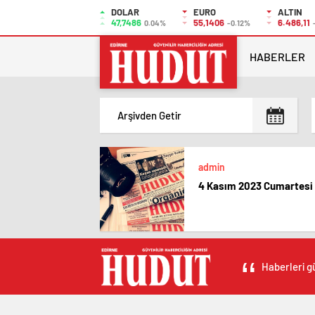
DOLAR
EURO
ALTIN
47,7486
55,1406
6.486,11
0.04%
-0.12%
HABERLER
admin
4 Kasım 2023 Cumartesi
Haberleri gü