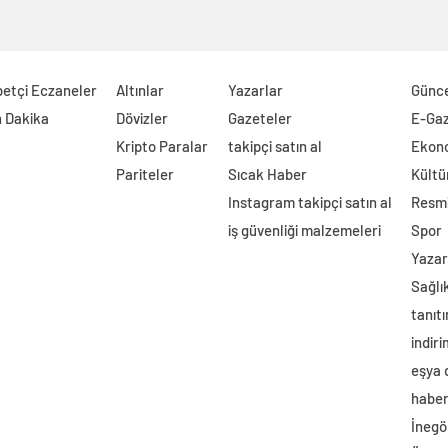
etçi Eczaneler
Altınlar
Yazarlar
Günc
 Dakika
Dövizler
Gazeteler
E-Ga
Kripto Paralar
takipçi satın al
Ekon
Pariteler
Sıcak Haber
Kültü
Instagram takipçi satın al
Resmi
iş güvenliği malzemeleri
Spor
Yazar
Sağlı
tanıtı
indir
eşya
haber 
İnegö