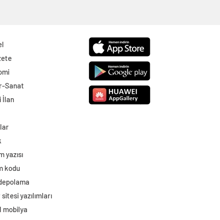
el
zete
omi
r-Sanat
 İlan
lar
k
m yazısı
im kodu
 depolama
sitesi yazılımları
l mobilya