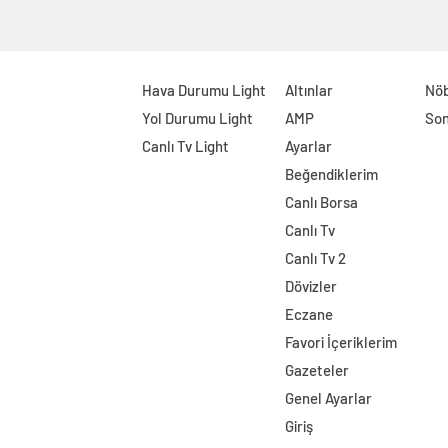
Hava Durumu Light
Altınlar
Nöb
Yol Durumu Light
AMP
Son
Canlı Tv Light
Ayarlar
Beğendiklerim
Canlı Borsa
Canlı Tv
Canlı Tv 2
Dövizler
Eczane
Favori İçeriklerim
Gazeteler
Genel Ayarlar
Giriş