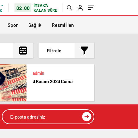
İMSAK'A
02:00
KALAN SÜRE
K
Spor
Sağlık
Resmi İlan
Filtrele
En çok okunanlar
admin
En az okunanlar
3 Kasım 2023 Cuma
Yorum Sayısına Göre
En yeniler
En eskiler