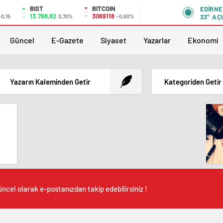
BIST
BITCOIN
EDIRNE
13.798,82
3069118
-0,15
0,70%
-0,60%
33°
AÇI
Güncel
E-Gazete
Siyaset
Yazarlar
Ekonomi
Yazarın Kaleminden Getir
Kategoriden Getir
ncel olarak e-postanızdan takip edebilirsiniz !