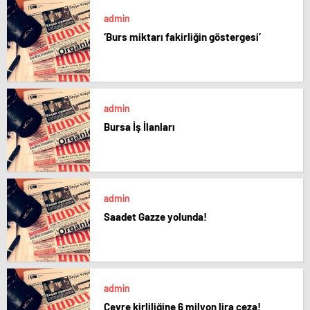
admin
‘Burs miktarı fakirliğin göstergesi’
admin
Bursa İş İlanları
admin
Saadet Gazze yolunda!
admin
Çevre kirliliğine 6 milyon lira ceza!