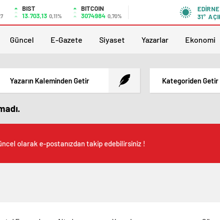
BIST
BITCOIN
EDIRNE
13.703,13
3074984
27
0,11%
0,70%
31°
AÇI
Güncel
E-Gazete
Siyaset
Yazarlar
Ekonomi
Yazarın Kaleminden Getir
Kategoriden Getir
amadı.
ncel olarak e-postanızdan takip edebilirsiniz !