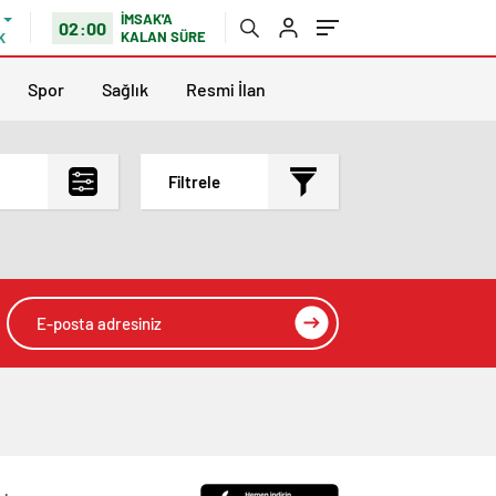
İMSAK'A
02:00
KALAN SÜRE
K
Spor
Sağlık
Resmi İlan
Filtrele
En çok okunanlar
En az okunanlar
Yorum Sayısına Göre
En yeniler
En eskiler