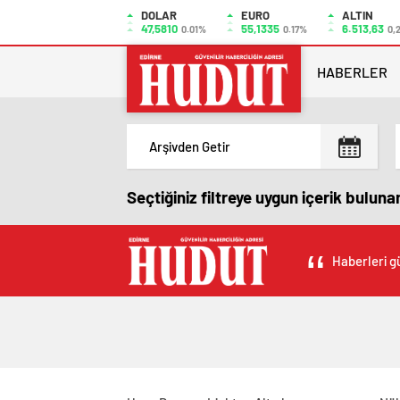
DOLAR
EURO
ALTIN
47,5810
55,1335
6.513,63
0.01%
0.17%
0,
HABERLER
Seçtiğiniz filtreye uygun içerik bulun
Haberleri gü