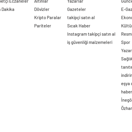
etçi Eczaneler
Altınlar
Yazarlar
Günc
 Dakika
Dövizler
Gazeteler
E-Ga
Kripto Paralar
takipçi satın al
Ekon
Pariteler
Sıcak Haber
Kültü
Instagram takipçi satın al
Resmi
iş güvenliği malzemeleri
Spor
Yazar
Sağlı
tanıtı
indir
eşya
haber 
İnegö
Özhan