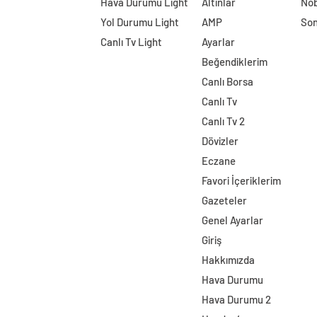
Hava Durumu Light
Altınlar
Nöb
Yol Durumu Light
AMP
Son
Canlı Tv Light
Ayarlar
Beğendiklerim
Canlı Borsa
Canlı Tv
Canlı Tv 2
Dövizler
Eczane
Favori İçeriklerim
Gazeteler
Genel Ayarlar
Giriş
Hakkımızda
Hava Durumu
Hava Durumu 2