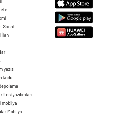
el
zete
omi
r-Sanat
 İlan
lar
k
m yazısı
im kodu
 depolama
sitesi yazılımları
l mobilya
lar Mobilya