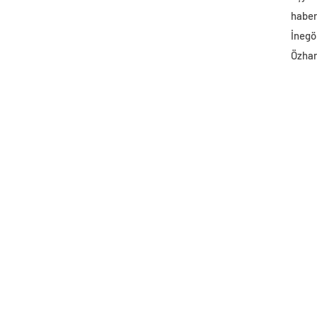
haber 
İnegö
Özhan