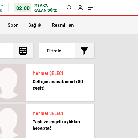
İMSAK'A
02:00
KALAN SÜRE
K
Spor
Sağlık
Resmi İlan
Filtrele
En çok okunanlar
Mehmet ŞELECİ
En az okunanlar
Çeltiğin anavatanında 80
Yorum Sayısına Göre
çeşit!
En yeniler
En eskiler
Mehmet ŞELECİ
Yaşlı ve engelli aylıkları
hesapta!