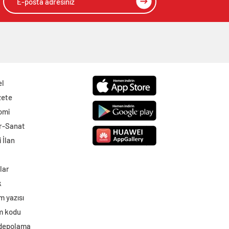
el
zete
omi
r-Sanat
 İlan
lar
k
m yazısı
im kodu
 depolama