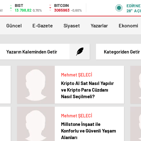
BIST
BITCOIN
EDIRNE
13.798,82
3065963
41
0,70%
-0,60%
28°
AÇI
Güncel
E-Gazete
Siyaset
Yazarlar
Ekonomi
Yazarın Kaleminden Getir
Kategoriden Getir
Mehmet ŞELECİ
Kripto Al Sat Nasıl Yapılır
ve Kripto Para Cüzdanı
Nasıl Seçilmeli?
Mehmet ŞELECİ
Millstone İnşaat ile
Konforlu ve Güvenli Yaşam
Alanları