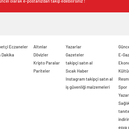
ncel olarak e-postanızdan takip edebilirsiniz !
etçi Eczaneler
Altınlar
Yazarlar
Günc
 Dakika
Dövizler
Gazeteler
E-Ga
Kripto Paralar
takipçi satın al
Ekon
Pariteler
Sıcak Haber
Kültü
Instagram takipçi satın al
Resmi
iş güvenliği malzemeleri
Spor
Yazar
Sağlı
tanıtı
indir
eşya