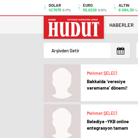
DOLAR
EURO
ALTIN
47,7075
55,0229
6.584,30
0.17%
0.01%
1,
HABERLER
Mehmet ŞELECİ
Bakkalda ‘veresiye
verememe’ dönemi!
Mehmet ŞELECİ
Belediye -YKB online
entegrasyon tamam