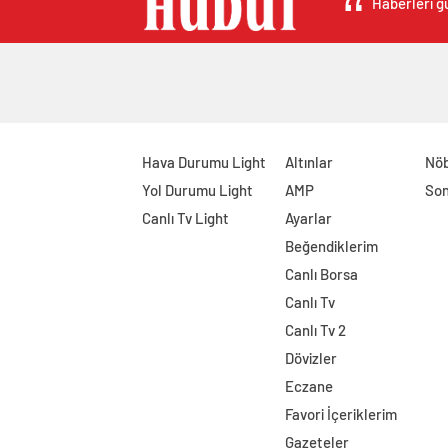
Haberleri gü
Hava Durumu Light
Altınlar
Nöb
Yol Durumu Light
AMP
Son
Canlı Tv Light
Ayarlar
Beğendiklerim
Canlı Borsa
Canlı Tv
Canlı Tv 2
Dövizler
Eczane
Favori İçeriklerim
Gazeteler