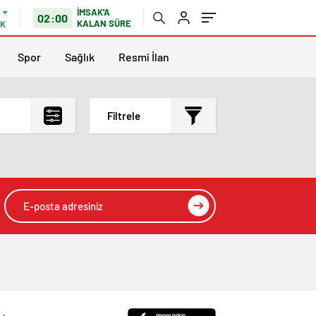
İMSAK'A
02:00
KALAN SÜRE
IK
Spor
Sağlık
Resmi İlan
Filtrele
En çok okunanlar
En az okunanlar
Yorum Sayısına Göre
En yeniler
En eskiler