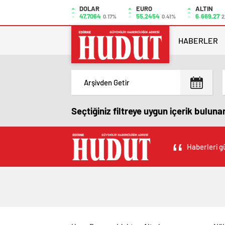
DOLAR
EURO
ALTIN
47,7064
55,2454
6.669,27
0.17%
0.41%
2
HABERLER
Seçtiğiniz filtreye uygun içerik bulun
Haberleri gü