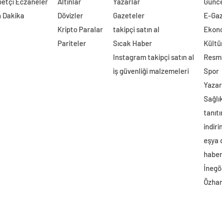
etçi Eczaneler
Altınlar
Yazarlar
Günc
 Dakika
Dövizler
Gazeteler
E-Ga
Kripto Paralar
takipçi satın al
Ekon
Pariteler
Sıcak Haber
Kültü
Instagram takipçi satın al
Resmi
iş güvenliği malzemeleri
Spor
Yazar
Sağlı
tanıtı
indir
eşya
haber 
İnegö
Özhan