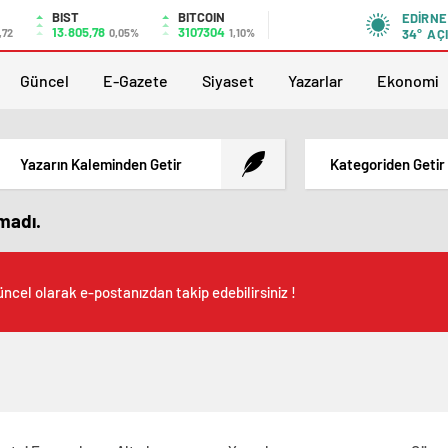
BIST
BITCOIN
EDIRNE
13.805,78
3107304
,72
0,05%
1,10%
34°
AÇ
Güncel
E-Gazete
Siyaset
Yazarlar
Ekonomi
Yazarın Kaleminden Getir
Kategoriden Getir
amadı.
ncel olarak e-postanızdan takip edebilirsiniz !