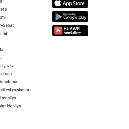
el
zete
omi
r-Sanat
 İlan
lar
k
m yazısı
im kodu
 depolama
sitesi yazılımları
l mobilya
lar Mobilya