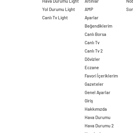
Hava Durumu Light
Altınlar
Nöb
Yol Durumu Light
AMP
Son
Canlı Tv Light
Ayarlar
Beğendiklerim
Canlı Borsa
Canlı Tv
Canlı Tv 2
Dövizler
Eczane
Favori İçeriklerim
Gazeteler
Genel Ayarlar
Giriş
Hakkımızda
Hava Durumu
Hava Durumu 2