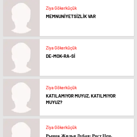
Ziya Gökerküçük
MEMNUNİYETSİZLİK VAR
Ziya Gökerküçük
DE-MOK-RA-Sİ
Ziya Gökerküçük
KATILAMIYOR MUYUZ, KATILMIYOR
MUYUZ?
Ziya Gökerküçük
Рынок Жилья Дубая: Рост Цен,