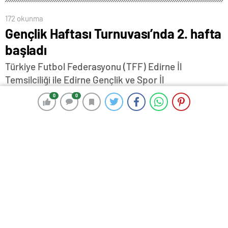
172 okunma
Gençlik Haftası Turnuvası’nda 2. hafta
başladı
Türkiye Futbol Federasyonu (TFF) Edirne İl
Temsilciliği ile Edirne Gençlik ve Spor İl
Müdürlüğü'nce düzenlenen Edirne Gençlik Haftası
0
0
0
0
Kurum ve Kuruluşlararası Halı Saha Futbol
Turnuvası'nda 2. hafta maçları başladı.
8 Mayıs 2025 07:20
ABONE OL
News