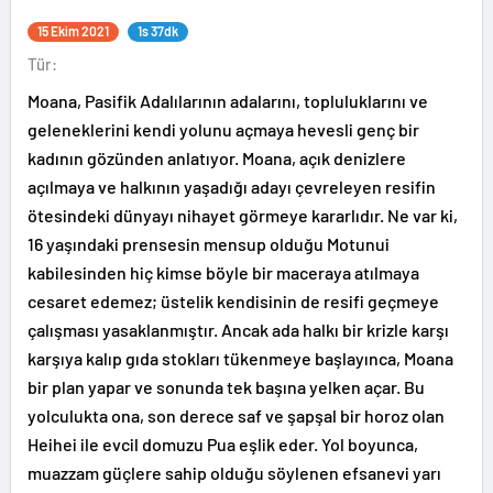
15 Ekim 2021
1s 37dk
Tür:
Moana, Pasifik Adalılarının adalarını, topluluklarını ve
geleneklerini kendi yolunu açmaya hevesli genç bir
kadının gözünden anlatıyor. Moana, açık denizlere
açılmaya ve halkının yaşadığı adayı çevreleyen resifin
ötesindeki dünyayı nihayet görmeye kararlıdır. Ne var ki,
16 yaşındaki prensesin mensup olduğu Motunui
kabilesinden hiç kimse böyle bir maceraya atılmaya
cesaret edemez; üstelik kendisinin de resifi geçmeye
çalışması yasaklanmıştır. Ancak ada halkı bir krizle karşı
karşıya kalıp gıda stokları tükenmeye başlayınca, Moana
bir plan yapar ve sonunda tek başına yelken açar. Bu
yolculukta ona, son derece saf ve şapşal bir horoz olan
Heihei ile evcil domuzu Pua eşlik eder. Yol boyunca,
muazzam güçlere sahip olduğu söylenen efsanevi yarı