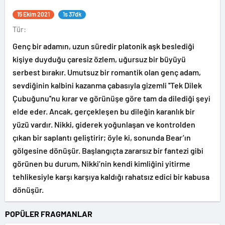
15 Ekim 2021
1s 37dk
Tür:
Genç bir adamın, uzun süredir platonik aşk beslediği
kişiye duyduğu çaresiz özlem, uğursuz bir büyüyü
serbest bırakır. Umutsuz bir romantik olan genç adam,
sevdiğinin kalbini kazanma çabasıyla gizemli ''Tek Dilek
Çubuğunu''nu kırar ve görünüşe göre tam da dilediği şeyi
elde eder. Ancak, gerçekleşen bu dileğin karanlık bir
yüzü vardır. Nikki, giderek yoğunlaşan ve kontrolden
çıkan bir saplantı geliştirir; öyle ki, sonunda Bear’ın
gölgesine dönüşür. Başlangıçta zararsız bir fantezi gibi
görünen bu durum, Nikki’nin kendi kimliğini yitirme
tehlikesiyle karşı karşıya kaldığı rahatsız edici bir kabusa
dönüşür.
POPÜLER FRAGMANLAR