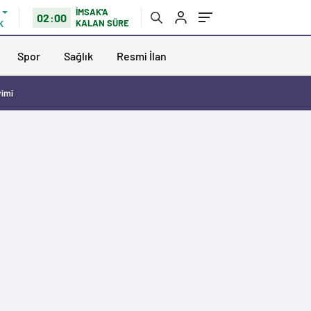
İMSAK'A
02:00
KALAN SÜRE
K
Spor
Sağlık
Resmi İlan
vimi