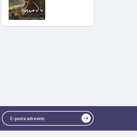
Pinokyo: Kanlı Masal
İzci Takımı: Şelalenin
Peşinde