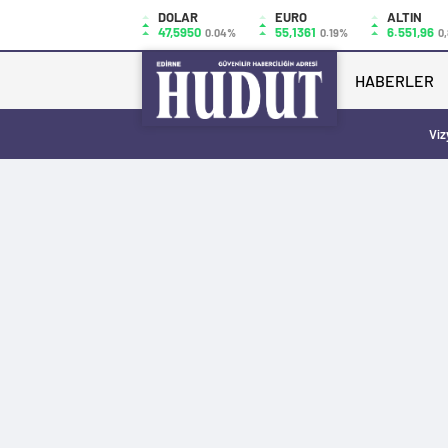
DOLAR
EURO
ALTIN
47,5950
55,1361
6.551,96
0.04%
0.19%
0
HABERLER
Viz