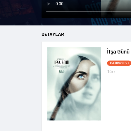
DETAYLAR
İfşa Günü
15 Ekim 2021
Tür: