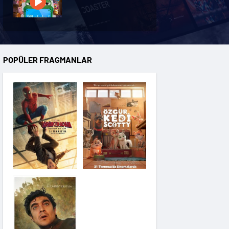
Özgür Kedi Scotty
POPÜLER FRAGMANLAR
Moana
Hannas 3
Saplantı
Modi: Deliliğin
Kanadında Üç Gün