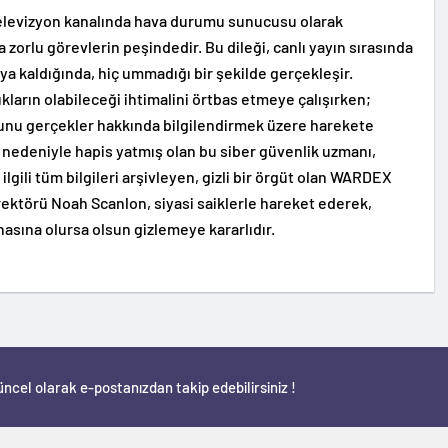
r televizyon kanalında hava durumu sunucusu olarak
 zorlu görevlerin peşindedir. Bu dileği, canlı yayın sırasında
ya kaldığında, hiç ummadığı bir şekilde gerçekleşir.
lıkların olabileceği ihtimalini örtbas etmeye çalışırken;
yunu gerçekler hakkında bilgilendirmek üzere harekete
 nedeniyle hapis yatmış olan bu siber güvenlik uzmanı,
lgili tüm bilgileri arşivleyen, gizli bir örgüt olan WARDEX
irektörü Noah Scanlon, siyasi saiklerle hareket ederek,
asına olursa olsun gizlemeye kararlıdır.
ncel olarak e-postanızdan takip edebilirsiniz !