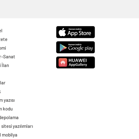
el
zete
omi
r-Sanat
 İlan
lar
k
m yazısı
im kodu
 depolama
sitesi yazılımları
l mobilya