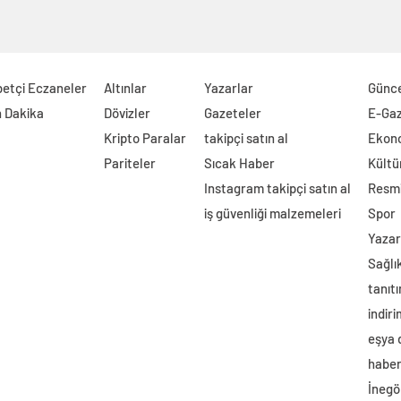
etçi Eczaneler
Altınlar
Yazarlar
Günc
 Dakika
Dövizler
Gazeteler
E-Ga
Kripto Paralar
takipçi satın al
Ekon
Pariteler
Sıcak Haber
Kültü
Instagram takipçi satın al
Resmi
iş güvenliği malzemeleri
Spor
Yazar
Sağlı
tanıtı
indir
eşya
haber 
İnegö