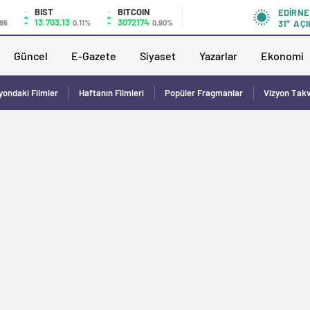
BIST
BITCOIN
EDIRNE
13.703,13
3072174
,86
0,11%
0,90%
31°
AÇI
Güncel
E-Gazete
Siyaset
Yazarlar
Ekonomi
yondaki Filmler
Haftanın Filmleri
Popüler Fragmanlar
Vizyon Tak