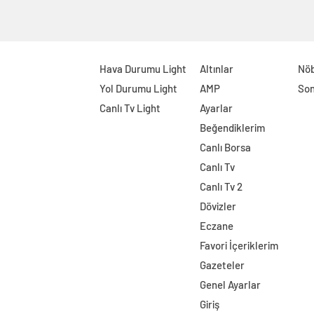
Hava Durumu Light
Altınlar
Nöb
Yol Durumu Light
AMP
Son
Canlı Tv Light
Ayarlar
Beğendiklerim
Canlı Borsa
Canlı Tv
Canlı Tv 2
Dövizler
Eczane
Favori İçeriklerim
Gazeteler
Genel Ayarlar
Giriş