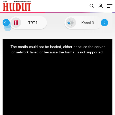
TRT 1
Kanal D
This
The media could not be loaded, either because the server
is
or network failed or because the format is not supported.
a
modal
window.