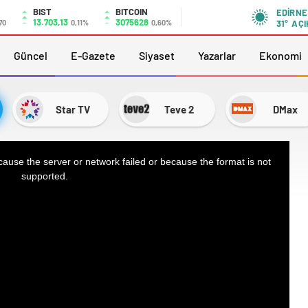
BIST
BITCOIN
EDIRNE
13.703,13
3075628
70
0,11%
0,60%
31°
AÇI
Güncel
E-Gazete
Siyaset
Yazarlar
Ekonomi
Star TV
Teve 2
DMax
ause the server or network failed or because the format is not
supported.