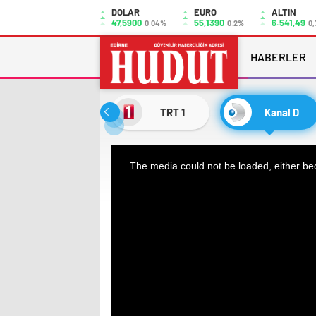
DOLAR
EURO
ALTIN
47,5900
55,1390
6.541,49
0.04%
0.2%
0,
HABERLER
TRT 1
Kanal D
This
The media could not be loaded, either bec
is
a
modal
window.