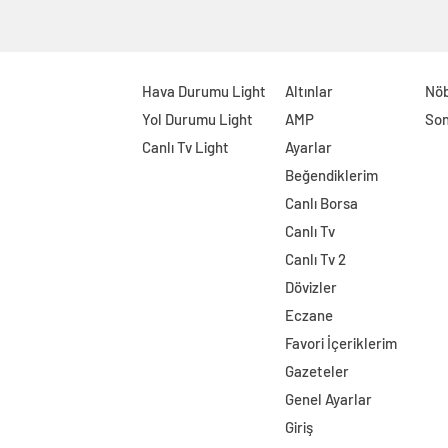
Hava Durumu Light
Altınlar
Nöb
Yol Durumu Light
AMP
Son
Canlı Tv Light
Ayarlar
Beğendiklerim
Canlı Borsa
Canlı Tv
Canlı Tv 2
Dövizler
Eczane
Favori İçeriklerim
Gazeteler
Genel Ayarlar
Giriş