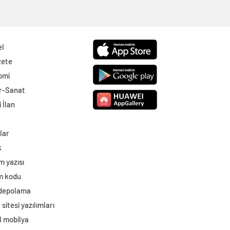
el
zete
omi
r-Sanat
 İlan
lar
k
m yazısı
im kodu
 depolama
sitesi yazılımları
l mobilya