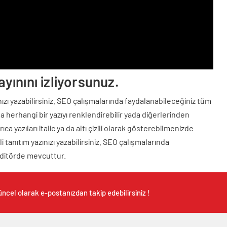
ayınını izliyorsunuz.
zınızı yazabilirsiniz. SEO çalışmalarında faydalanabileceğiniz tüm
 herhangi bir yazıyı renklendirebilir yada diğerlerinden
ıca yazıları italic ya da
altı çizili
olarak gösterebilmenizde
i tanıtım yazınızı yazabilirsiniz. SEO çalışmalarında
editörde mevcuttur.
ncel olarak e-postanızdan takip edebilirsiniz !