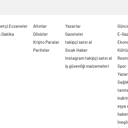
etçi Eczaneler
Altınlar
Yazarlar
Günc
 Dakika
Dövizler
Gazeteler
E-Ga
Kripto Paralar
takipçi satın al
Ekon
Pariteler
Sıcak Haber
Kültü
Instagram takipçi satın al
Resmi
iş güvenliği malzemeleri
Spor
Yazar
Sağlı
tanıtı
indir
eşya
haber 
İnegö