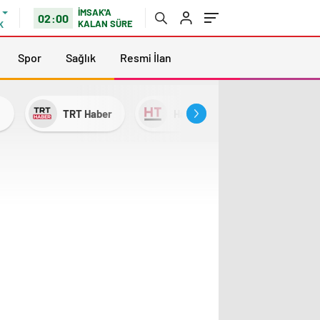
İMSAK'A
02:00
KALAN SÜRE
K
Spor
Sağlık
Resmi İlan
TRT Haber
Habertürk
NTV